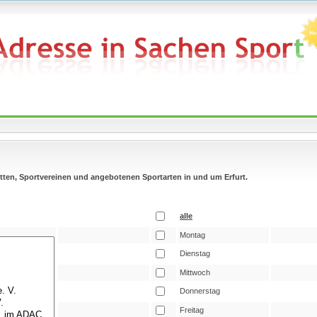
tätten, Sportvereinen und angebotenen Sportarten in und um Erfurt.
alle
Montag
Dienstag
Mittwoch
Donnerstag
Freitag